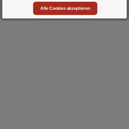
Alle Cookies akzeptieren