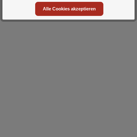
Alle Cookies akzeptieren